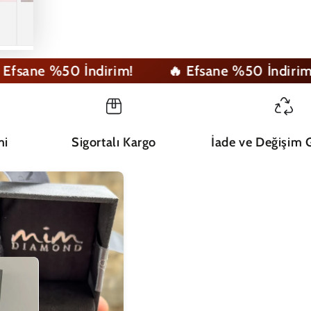
ane %50 İndirim!
🔥 Efsane %50 İndirim!
mi
Sigortalı Kargo
İade ve Değişim G