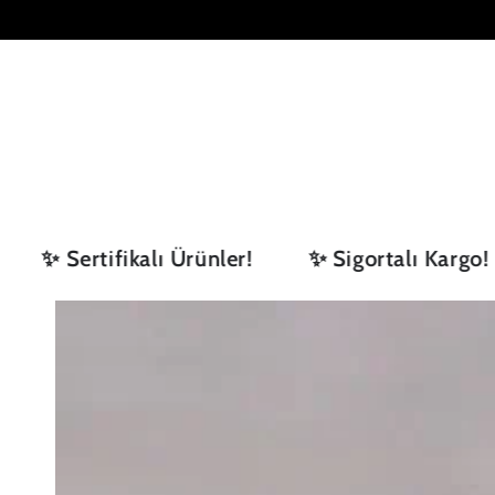
VINTAGE YÜZÜK
TEKTAŞ YÜZÜK
İÇERIĞE GEÇ
✨ Sertifikalı Ürünler!
✨ Sigortalı Kargo!
ÜRÜN BILGILERINE
GEÇ