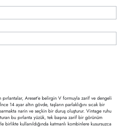
t
en pırlantalar, Areset’e belirgin V formuyla zarif ve dengeli
 İnce 14 ayar altın gövde, taşların parlaklığını sıcak bir
n parmakta narin ve seçkin bir duruş oluşturur. Vintage ruhu
turan bu pırlanta yüzük, tek başına zarif bir görünüm
rle birlikte kullanıldığında katmanlı kombinlere kusursuzca