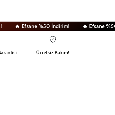
🔥 Efsane %50 İndirim!
🔥 Efsane %50 İnd
arantisi
Ücretsiz Bakım!