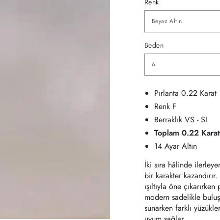
Renk
Beden
Pırlanta 0.22 Karat
Renk F
Berraklık VS - SI
Toplam 0.22 Kara
14 Ayar Altın
İki sıra hâlinde ilerley
bir karakter kazandırır.
ışıltıyla öne çıkarırke
modern sadelikle buluş
sunarken farklı yüzükle
uyum sağlar.