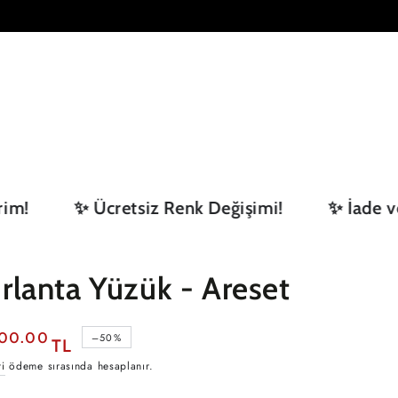
ZÜK
BILEKLIK
KOLYE
KÜPE
✨ Ücretsiz Renk Değişimi!
✨ İade ve De
ırlanta Yüzük - Areset
900.00
–50%
TL
i
ödeme sırasında hesaplanır.