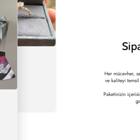
Sip
Her mücevher, sad
ve kaliteyi temsi
Paketinizin içeri
ga