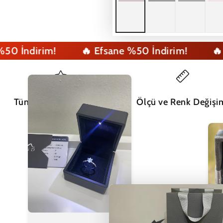
ndirim!
🔥 Efsane %50 İndirim!
🔥 Efs
Tüm Ürünler Sertifikalı
Ölçü ve Renk Değişi