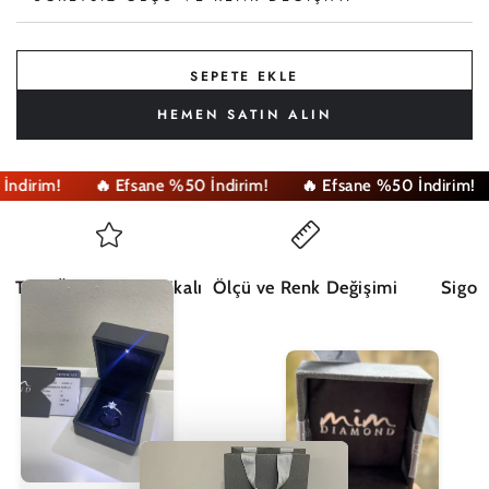
SEPETE EKLE
HEMEN SATIN ALIN
dirim!
🔥 Efsane %50 İndirim!
🔥 Efsane %50 İndirim!
Tüm Ürünler Sertifikalı
Ölçü ve Renk Değişimi
Sigor