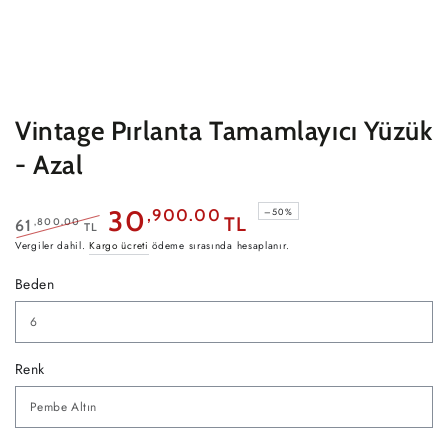
Vintage Pırlanta Tamamlayıcı Yüzük
- Azal
30
,900.00
–50%
TL
,800.00
61
TL
Normal
Satış
Vergiler dahil.
Kargo ücreti
ödeme sırasında hesaplanır.
fiyat
fiyatı
Beden
Renk