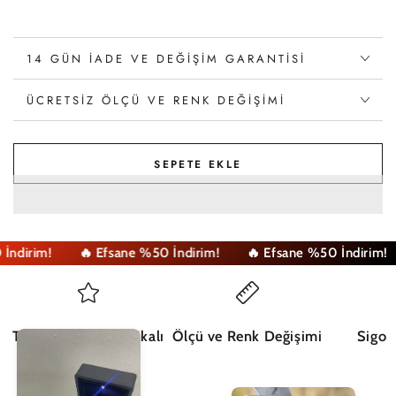
14 GÜN İADE VE DEĞIŞIM GARANTISI
ÜCRETSIZ ÖLÇÜ VE RENK DEĞIŞIMI
SEPETE EKLE
dirim!
🔥 Efsane %50 İndirim!
🔥 Efsane %50 İndirim!
Tüm Ürünler Sertifikalı
Ölçü ve Renk Değişimi
Sigor