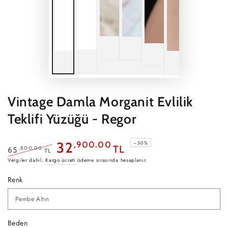
Vintage Damla Morganit Evlilik
Teklifi Yüzüğü - Regor
32
,900.00
–50%
TL
,800.00
65
TL
Normal
Satış
Vergiler dahil.
Kargo ücreti
ödeme sırasında hesaplanır.
fiyat
fiyatı
Renk
Beden