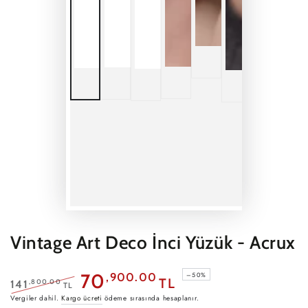
Vintage Art Deco İnci Yüzük - Acrux
70
,900.00
–50%
TL
,800.00
141
TL
Normal
Satış
Vergiler dahil.
Kargo ücreti
ödeme sırasında hesaplanır.