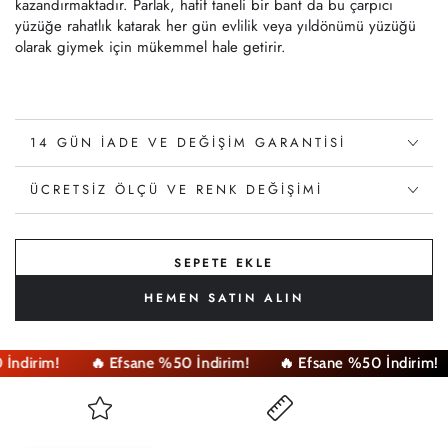
kazandırmaktadır. Parlak, hafif taneli bir bant da bu çarpıcı
yüzüğe rahatlık katarak her gün evlilik veya yıldönümü yüzüğü
olarak giymek için mükemmel hale getirir.
14 GÜN İADE VE DEĞIŞIM GARANTISI
ÜCRETSIZ ÖLÇÜ VE RENK DEĞIŞIMI
SEPETE EKLE
HEMEN SATIN ALIN
dirim!
🔥 Efsane %50 İndirim!
🔥 Efsane %50 İndirim!