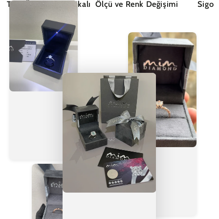
Tüm Ürünler Sertifikalı
Ölçü ve Renk Değişimi
Sigor